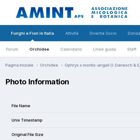
Funghi e Fiori in Italia
Attività
Diventa Socio
Donaz
Forum
Orchidee
Calendario
Linee guida
Staff
Pagina Iniziale
Orchidee
Ophrys x montis-angeli O. Danesch & 
Photo Information
File Name
Unix Timestamp
Original File Size