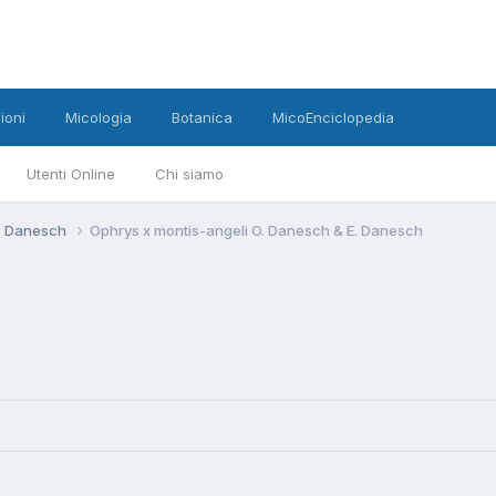
ioni
Micologia
Botanica
MicoEnciclopedia
Utenti Online
Chi siamo
E. Danesch
Ophrys x montis-angeli O. Danesch & E. Danesch