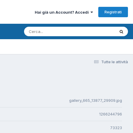
Registrati
Hai già un Account? Accedi
Tutte le attività
gallery_665_13877_29909.jpg
1266244796
73323