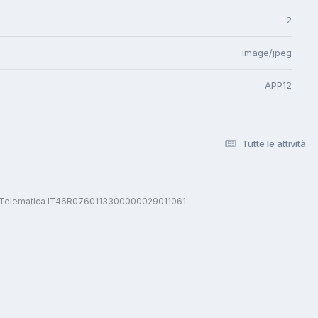
2
image/jpeg
APP12
Tutte le attività
stica Telematica IT46R0760113300000029011061