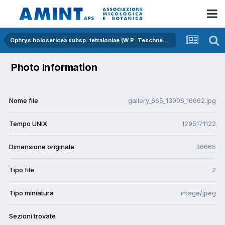
Ophrys holosericea subsp. tetraloniae (W.P. Teschner) Kreutz
Photo Information
Nome file
gallery_665_13906_16662.jpg
Tempo UNIX
1295171122
Dimensione originale
36665
Tipo file
2
Tipo miniatura
image/jpeg
Sezioni trovate