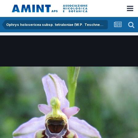
Ophrys holosericea subsp. tetraloniae (W.P. Teschner) Kreutz