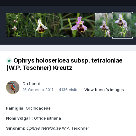
Ophrys holosericea subsp. tetraloniae
(W.P. Teschner) Kreutz
Da
bonni
16 Gennaio 2011
4136 visite
View bonni's images
Famiglia:
Orchidaceae
Nomi volgari:
Ofride istriana
Sinonimi:
Ophrys tetraloniae
W.P. Teschner