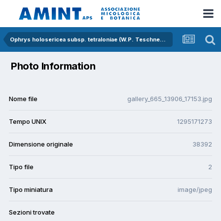
Ophrys holosericea subsp. tetraloniae (W.P. Teschner) Kreutz
Photo Information
Nome file
gallery_665_13906_17153.jpg
Tempo UNIX
1295171273
Dimensione originale
38392
Tipo file
2
Tipo miniatura
image/jpeg
Sezioni trovate