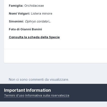
Famiglia:
Orchidaceae
Nomi Volgari:
Listera minore
Sinonimi:
Ophrys cordata
L.
Foto di Gianni Bonini
Consulta la scheda della Specie
Non ci sono commenti da visualizzare.
Important Information
Termini d'uso
Informativa sulla riservatezza
Pagina Iniziale
Orchidee
Listera cordata (L.) R.Br.
Listera corda