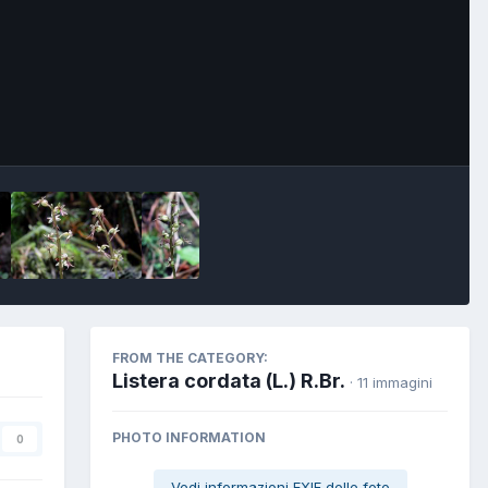
FROM THE CATEGORY:
Listera cordata (L.) R.Br.
· 11 immagini
PHOTO INFORMATION
0
Vedi informazioni EXIF delle foto