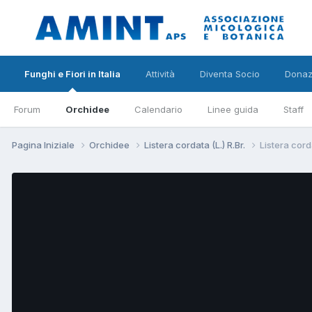
Funghi e Fiori in Italia
Attività
Diventa Socio
Donaz
Forum
Orchidee
Calendario
Linee guida
Staff
Pagina Iniziale
Orchidee
Listera cordata (L.) R.Br.
Listera corda