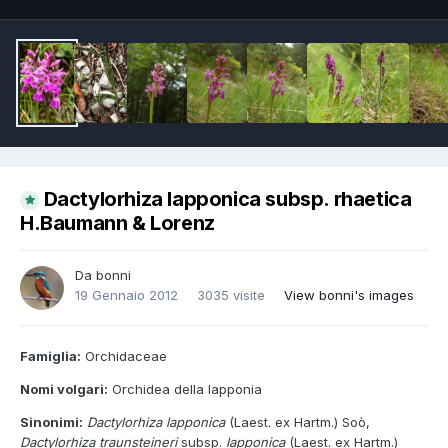
Dactylorhiza lapponica subsp. rhaetica
H.Baumann & Lorenz
Da
bonni
19 Gennaio 2012
3035 visite
View bonni's images
Famiglia:
Orchidaceae
Nomi volgari:
Orchidea della lapponia
Sinonimi:
Dactylorhiza lapponica
(Laest. ex Hartm.) Soò,
Dactylorhiza traunsteineri
subsp.
lapponica
(Laest. ex Hartm.)