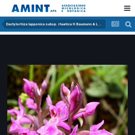
Dactylorhiza lapponica subsp. rhaetica H.Baumann & Lorenz