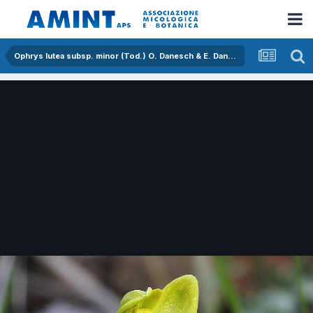
Ophrys lutea subsp. minor (Tod.) O. Danesch & E. Danesch