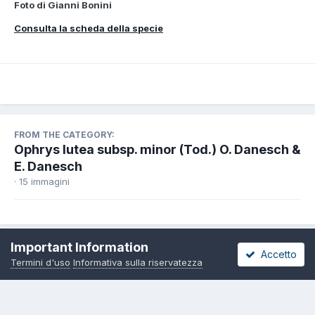
Foto di Gianni Bonini
Consulta la scheda della specie
FROM THE CATEGORY:
Ophrys lutea subsp. minor (Tod.) O. Danesch &
E. Danesch
· 15 immagini
Important Information
Accetto
Termini d'uso
Informativa sulla riservatezza
Share
Seguaci
0