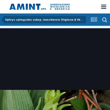
Ophrys sphegodes subsp. massiliensis (Viglione & Vèla) K