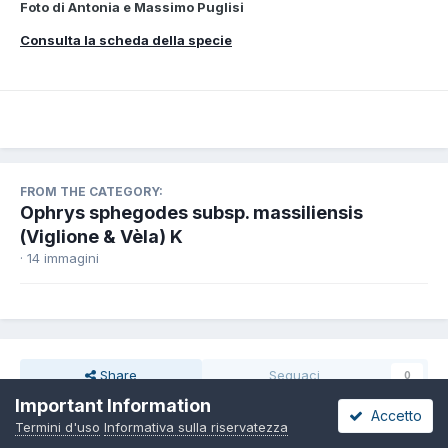
Foto di Antonia e Massimo Puglisi
Consulta la scheda della specie
FROM THE CATEGORY:
Ophrys sphegodes subsp. massiliensis
(Viglione & Vèla) K
· 14 immagini
Share
Seguaci
0
Important Information
Accetto
Termini d'uso
Informativa sulla riservatezza
Non ci sono commenti da visualizzare.