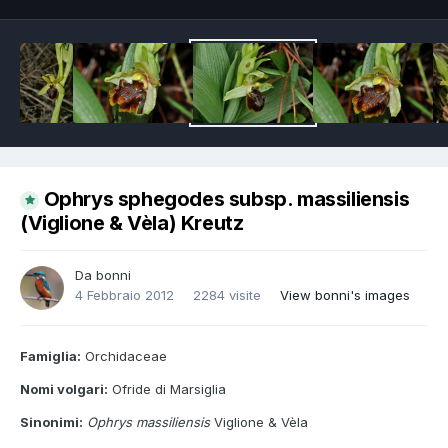
Ophrys sphegodes subsp. massiliensis
(Viglione & Vèla) Kreutz
Da
bonni
4 Febbraio 2012
2284 visite
View bonni's images
Famiglia:
Orchidaceae
Nomi volgari:
Ofride di Marsiglia
Sinonimi:
Ophrys massiliensis
Viglione & Vèla