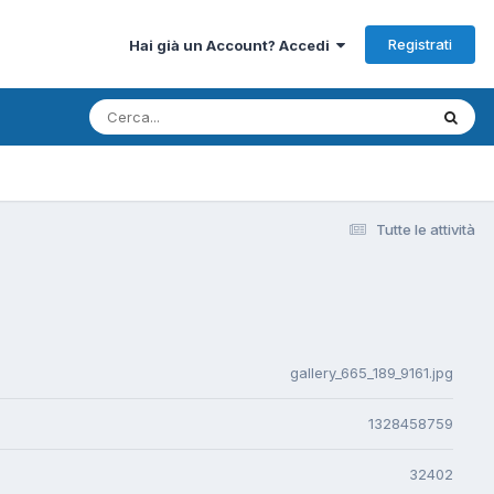
Registrati
Hai già un Account? Accedi
Tutte le attività
gallery_665_189_9161.jpg
1328458759
32402