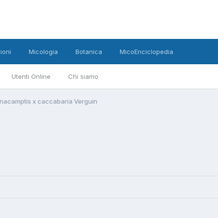
ioni
Micologia
Botanica
MicoEnciclopedia
Utenti Online
Chi siamo
nacamptis x caccabaria Verguin