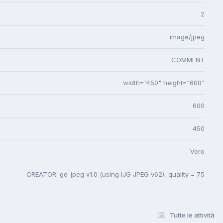
2
image/jpeg
COMMENT
width="450" height="600"
600
450
Vero
CREATOR: gd-jpeg v1.0 (using IJG JPEG v62), quality = 75
Tutte le attività