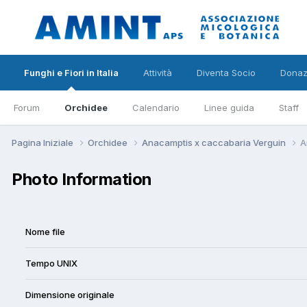
Funghi e Fiori in Italia
Attività
Diventa Socio
Donaz
Forum
Orchidee
Calendario
Linee guida
Staff
Pagina Iniziale
Orchidee
Anacamptis x caccabaria Verguin
A
Photo Information
Nome file
Tempo UNIX
Dimensione originale