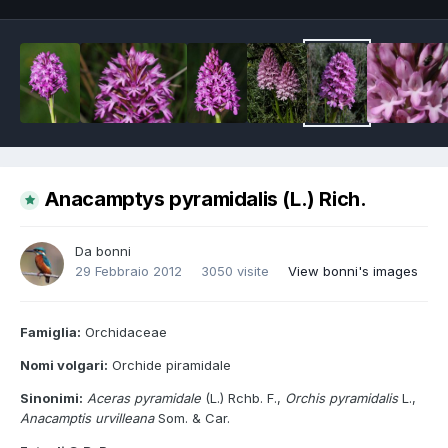
Anacamptys pyramidalis (L.) Rich.
Da
bonni
29 Febbraio 2012
3050 visite
View bonni's images
Famiglia:
Orchidaceae
Nomi volgari:
Orchide piramidale
Sinonimi:
Aceras pyramidale
(L.) Rchb. F.,
Orchis pyramidalis
L.,
Anacamptis urvilleana
Som. & Car.