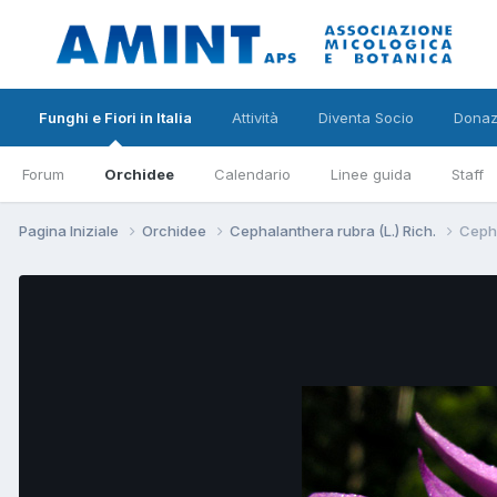
Funghi e Fiori in Italia
Attività
Diventa Socio
Donaz
Forum
Orchidee
Calendario
Linee guida
Staff
Pagina Iniziale
Orchidee
Cephalanthera rubra (L.) Rich.
Cepha