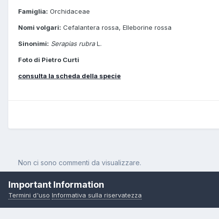
Famiglia:
Orchidaceae
Nomi volgari:
Cefalantera rossa, Elleborine rossa
Sinonimi:
Serapias rubra
L.
Foto di Pietro Curti
consulta la scheda della specie
Non ci sono commenti da visualizzare.
Important Information
Termini d'uso
Informativa sulla riservatezza
Pagina Iniziale
Orchidee
Cephalanthera rubra (L.) Rich.
Cepha