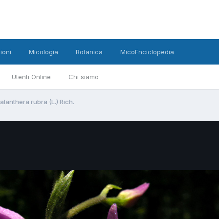
ioni
Micologia
Botanica
MicoEnciclopedia
Utenti Online
Chi siamo
lanthera rubra (L.) Rich.