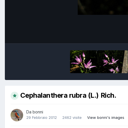
Cephalanthera rubra (L.) Rich.
Da
bonni
29 Febbraio 2012
2462 visite
View bonni's images