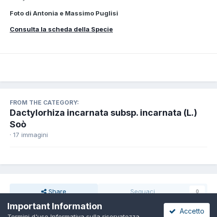
Foto di Antonia e Massimo Puglisi
Consulta la scheda della Specie
FROM THE CATEGORY:
Dactylorhiza incarnata subsp. incarnata (L.)
Soò
· 17 immagini
Share
Seguaci
0
Important Information
Accetto
Termini d'uso
Informativa sulla riservatezza