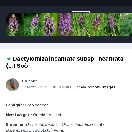
Dactylorhiza incarnata subsp. incarnata
(L.) Soò
Da
bonni
1 Marzo 2012
3058 visite
View bonni's images
Famiglia:
Orchidaceae
Nomi volgari:
Orchide palmata
Sinonimi:
Orchis incarnata
L.,
Orchis impudica
Crantz,
Dactylorchis incarnata
(L.) Verm.