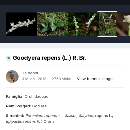
Goodyera repens (L.) R. Br.
Da
bonni
3 Marzo 2012
2753 visite
View bonni's images
Famiglia:
Orchidaceae
Nomi volgari:
Godiera
Sinonimi:
Peramium repens
(L.)
Salisb., Satyrium
repens L.,
Epipactis repens
(L.) Cranz