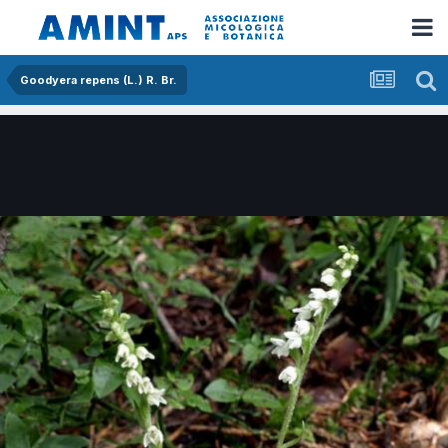
Goodyera repens (L.) R. Br.