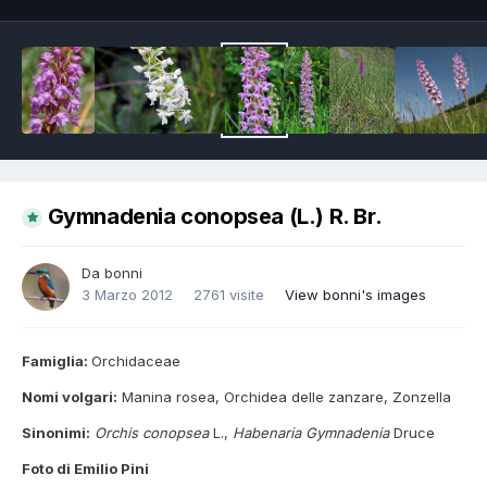
Gymnadenia conopsea (L.) R. Br.
Da
bonni
3 Marzo 2012
2761 visite
View bonni's images
Famiglia:
Orchidaceae
Nomi volgari:
Manina rosea, Orchidea delle zanzare, Zonzella
Sinonimi:
Orchis conopsea
L.,
Habenaria Gymnadenia
Druce
Foto di Emilio Pini