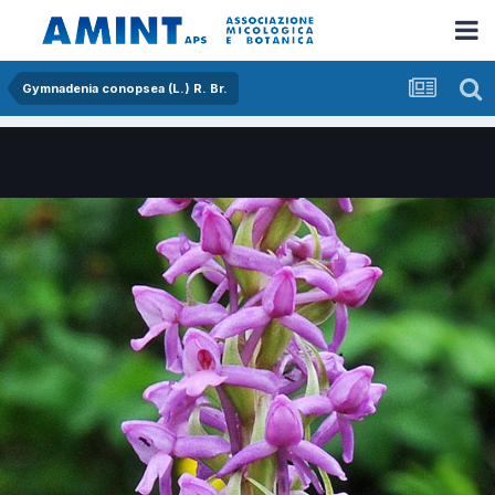
Gymnadenia conopsea (L.) R. Br.