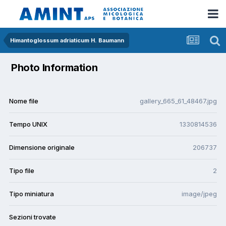
Himantoglossum adriaticum H. Baumann
Photo Information
Nome file
gallery_665_61_48467.jpg
Tempo UNIX
1330814536
Dimensione originale
206737
Tipo file
2
Tipo miniatura
image/jpeg
Sezioni trovate