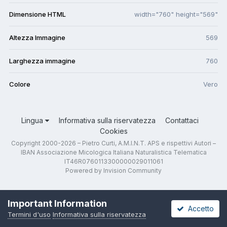
Dimensione HTML
width="760" height="569"
Altezza Immagine
569
Larghezza immagine
760
Colore
Vero
Lingua
Informativa sulla riservatezza
Contattaci
Cookies
Copyright 2000-2026 – Pietro Curti, A.M.I.N.T. APS e rispettivi Autori –
IBAN Associazione Micologica Italiana Naturalistica Telematica
IT46R0760113300000029011061
Powered by Invision Community
Important Information
Accetto
Termini d'uso
Informativa sulla riservatezza