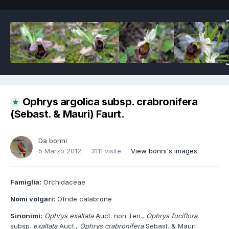
Ophrys argolica subsp. crabronifera
(Sebast. & Mauri) Faurt.
Da
bonni
5 Marzo 2012
3111 visite
View bonni's images
Famiglia:
Orchidaceae
Nomi volgari:
Ofride calabrone
Sinonimi:
Ophrys exaltata
Auct. non Ten.,
Ophrys fuciflora
subsp.
exaltata
Auct.,
Ophrys
crabronifera
Sebast. & Mauri