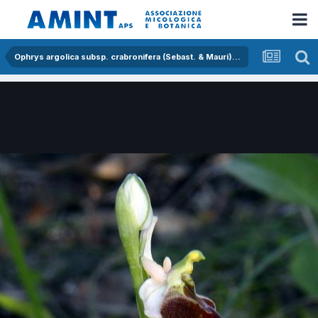
Ophrys argolica subsp. crabronifera (Sebast. & Mauri) Faurt.