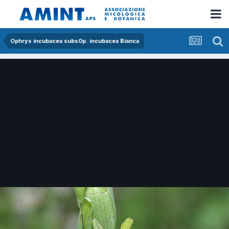
Ophrys incubacea subs0p. incubacea Bianca