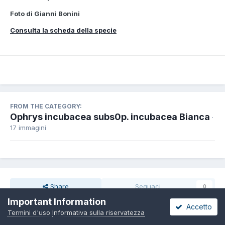
Foto di Gianni Bonini
Consulta la scheda della specie
FROM THE CATEGORY:
Ophrys incubacea subs0p. incubacea Bianca
·
17 immagini
Share
Seguaci
0
Important Information
Accetto
Termini d'uso
Informativa sulla riservatezza
Non ci sono commenti da visualizzare.