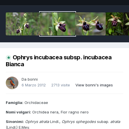
Ophrys incubacea subsp. incubacea
Bianca
Da
bonni
6 Marzo 2012
2713 visite
View bonni's images
Famiglia:
Orchidaceae
Nomi volgari:
Orchidea nera, Fior ragno nero
Sinonimi:
Ophrys atrata
Lindl.,
Ophrys sphegodes
subap.
atrata
(Lindl.) E.Mey.