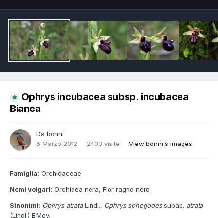
Ophrys incubacea subsp. incubacea
Bianca
Da
bonni
6 Marzo 2012
2403 visite
View bonni's images
Famiglia:
Orchidaceae
Nomi volgari:
Orchidea nera, Fior ragno nero
Sinonimi:
Ophrys atrata
Lindl.,
Ophrys sphegodes
subap.
atrata
(Lindl.) E.Mey.