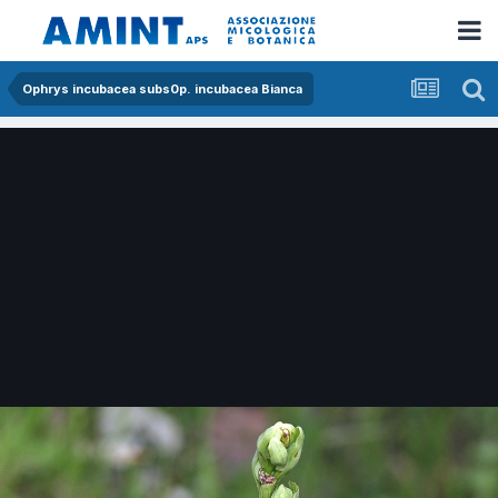
Ophrys incubacea subs0p. incubacea Bianca