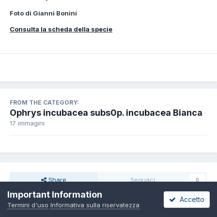
Foto di Gianni Bonini
Consulta la scheda della specie
FROM THE CATEGORY:
Ophrys incubacea subs0p. incubacea Bianca
·
17 immagini
Share
Seguaci
0
Important Information
Accetto
Termini d'uso
Informativa sulla riservatezza
Non ci sono commenti da visualizzare.