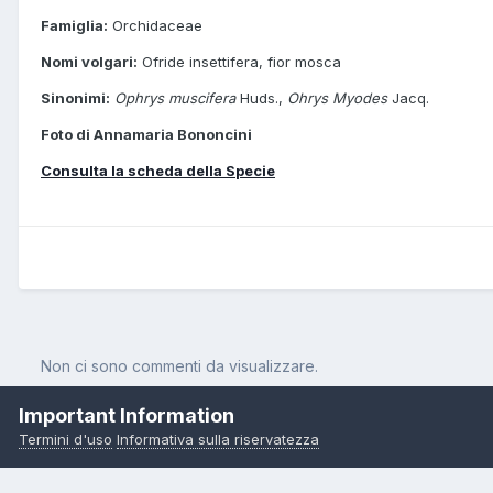
Famiglia:
Orchidaceae
Nomi volgari:
Ofride insettifera, fior mosca
Sinonimi:
Ophrys muscifera
Huds.,
Ohrys Myodes
Jacq.
Foto di Annamaria Bononcini
Consulta la scheda della Specie
Non ci sono commenti da visualizzare.
Important Information
Termini d'uso
Informativa sulla riservatezza
Pagina Iniziale
Orchidee
Ophrys insectifera L.
Ophrys insectif