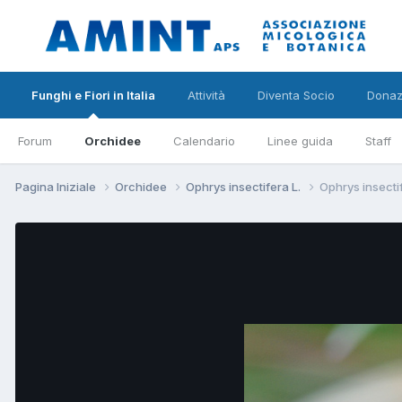
Funghi e Fiori in Italia
Attività
Diventa Socio
Donaz
Forum
Orchidee
Calendario
Linee guida
Staff
Pagina Iniziale
Orchidee
Ophrys insectifera L.
Ophrys insectif