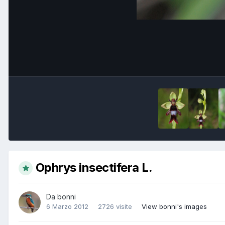
Ophrys insectifera L.
Da
bonni
6 Marzo 2012
2726 visite
View bonni's images