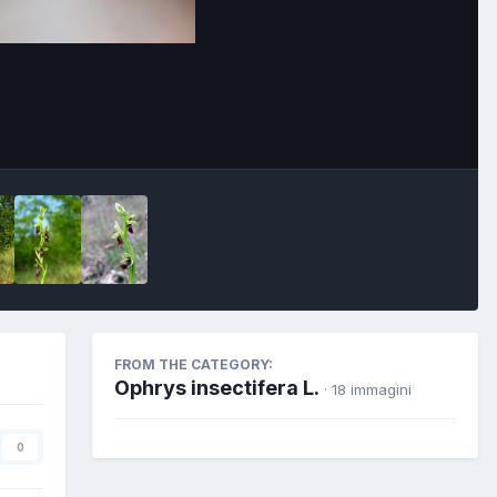
FROM THE CATEGORY:
Ophrys insectifera L.
· 18 immagini
0