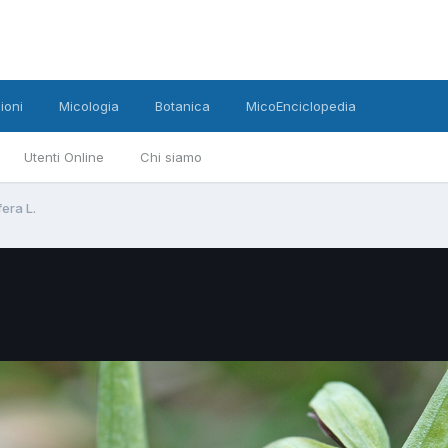
ioni
Micologia
Botanica
MicoEnciclopedia
Utenti Online
Chi siamo
era L.