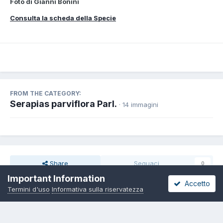
Foto di Gianni Bonini
Consulta la scheda della Specie
FROM THE CATEGORY:
Serapias parviflora Parl.
· 14 immagini
Share
Seguaci
0
Important Information
Accetto
Termini d'uso
Informativa sulla riservatezza
Non ci sono commenti da visualizzare.