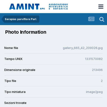
Serapias parviflora Parl.
Photo Information
Nome file
gallery_665_42_209026.jpg
Tempo UNIX
1331570082
Dimensione originale
213496
Tipo file
2
Tipo miniatura
image/jpeg
Sezioni trovate