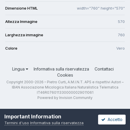
Dimensione HTML
width="760" height="570"
Altezza Immagine
570
Larghezza immagine
760
Colore
Vero
Lingua
Informativa sulla riservatezza
Contattaci
Cookies
Copyright 2000-2026 – Pietro Curti, A.M.I.N.T. APS e rispettivi Autori –
IBAN Associazione Micologica Italiana Naturalistica Telematica
IT46R0760113300000029011061
Powered by Invision Community
Important Information
Accetto
Termini d'uso
Informativa sulla riservatezza