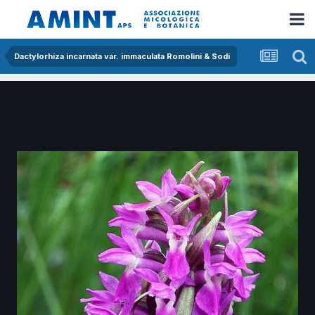
Dactylorhiza incarnata var. immaculata Romolini & Sodi