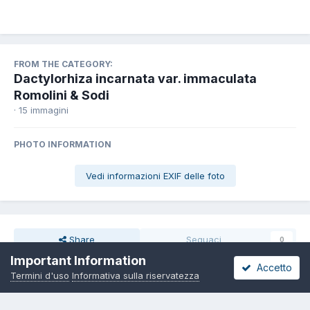
FROM THE CATEGORY:
Dactylorhiza incarnata var. immaculata
Romolini & Sodi
· 15 immagini
PHOTO INFORMATION
Vedi informazioni EXIF delle foto
Share
Seguaci
0
Important Information
Accetto
Termini d'uso
Informativa sulla riservatezza
Non ci sono commenti da visualizzare.