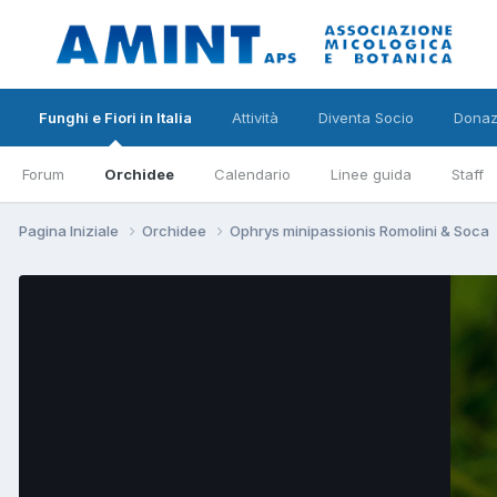
Funghi e Fiori in Italia
Attività
Diventa Socio
Donaz
Forum
Orchidee
Calendario
Linee guida
Staff
Pagina Iniziale
Orchidee
Ophrys minipassionis Romolini & Soca