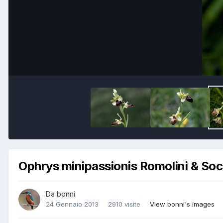
Ophrys minipassionis Romolini & So
Da
bonni
24 Gennaio 2013
2910 visite
View bonni's images