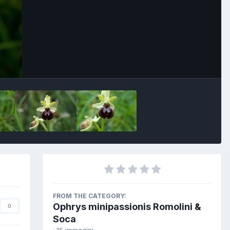
FROM THE CATEGORY:
Ophrys minipassionis Romolini &
0
Soca
· 15 immagini