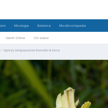
ioni
Micologia
Botanica
MicoEnciclopedia
Utenti Online
Chi siamo
Ophrys minipassionis Romolini & Soca