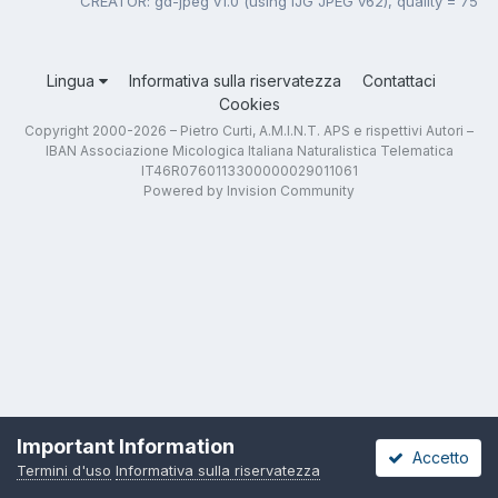
CREATOR: gd-jpeg v1.0 (using IJG JPEG v62), quality = 75
Lingua
Informativa sulla riservatezza
Contattaci
Cookies
Copyright 2000-2026 – Pietro Curti, A.M.I.N.T. APS e rispettivi Autori –
IBAN Associazione Micologica Italiana Naturalistica Telematica
IT46R0760113300000029011061
Powered by Invision Community
Important Information
Accetto
Termini d'uso
Informativa sulla riservatezza