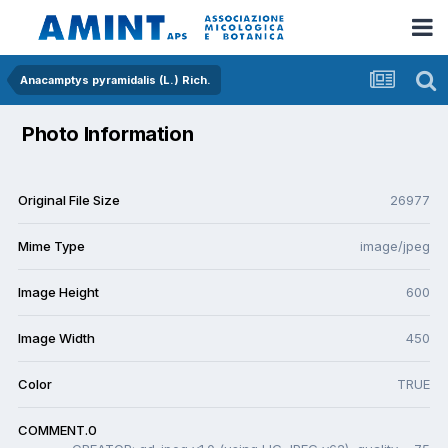
Anacamptys pyramidalis (L.) Rich.
Photo Information
Original File Size
26977
Mime Type
image/jpeg
Image Height
600
Image Width
450
Color
TRUE
COMMENT.0