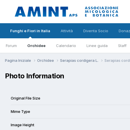
Funghi e Fiori in Italia
Attività
Diventa Socio
Donaz
Forum
Orchidee
Calendario
Linee guida
Staff
Pagina Iniziale
Orchidee
Serapias cordigera L.
Serapias cordi
Photo Information
Original File Size
Mime Type
Image Height