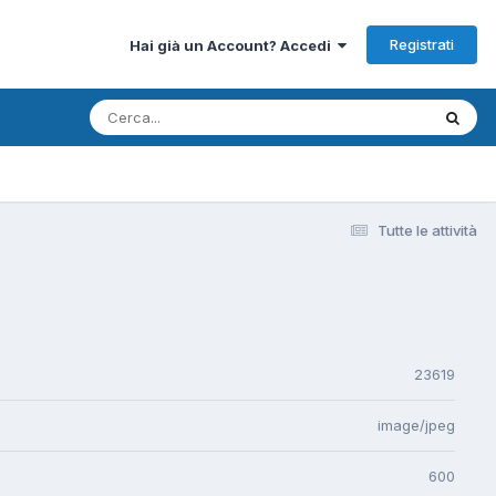
Registrati
Hai già un Account? Accedi
Tutte le attività
23619
image/jpeg
600