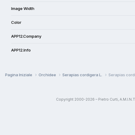
Image Width
Color
APP12.Company
APP12.Info
Pagina Iniziale
Orchidee
Serapias cordigera L.
Serapias cordi
Copyright 2000-2026 – Pietro Curti, A.M.I.N