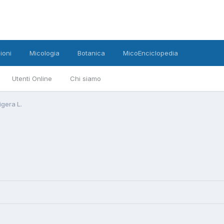
ioni
Micologia
Botanica
MicoEnciclopedia
Utenti Online
Chi siamo
gera L.