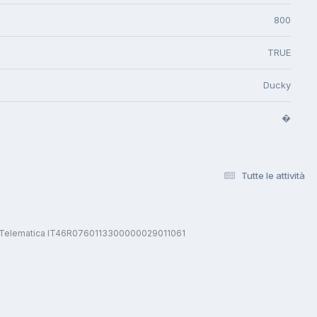
800
TRUE
Ducky
�
Tutte le attività
stica Telematica IT46R0760113300000029011061