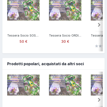
Tessera Socio SOSTENITORE - AMINT APS
Tessera Socio ORDINARIO - AMINT APS
50 €
30 €
60
Prodotti popolari, acquistati da altri soci