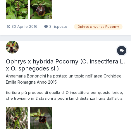
siamo noi appassionati che a furia di darci.........? Ophrys x
hybrida Pocorny, Regione Emilia Romagna, Aprile...
30 Aprile 2016
3 risposte
Ophrys x hybrida Pocorny
Ophrys x hybrida Pocorny (O. insectifera L.
x O. sphegodes sl )
Annamaria Bononcini
ha postato un topic nell'area
Orchidee
Emilia Romagna Anno 2015
fioritura più precoce di quella di O insectifera per questo ibrido,
che troviamo in 2 stazioni a pochi km di distanza l'una dall'altra.
Siamo sull'alto appennino bolognese , fra i 500 e i 600 mt. sul
mare Nella prima stazione l'influenza di O insectifera è più
evidente Ophrys x hybrida Pocorny,...