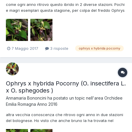
come ogni anno ritrovo questo ibrido in 2 diverse stazioni. Pochi
e magri esemplari questa stagione, per colpa del freddo Ophrys
x hybrida Pocorny, Regione Emilia Romagna, Aprile 2017 - foto di
Annamaria Bononcini
7 Maggio 2017
3 risposte
ophrys x hybrida pocorny
Ophrys x hybrida Pocorny (O. insectifera L.
x O. sphegodes )
Annamaria Bononcini
ha postato un topic nell'area
Orchidee
Emilia Romagna Anno 2016
altra vecchia conoscenza che ritrovo ogni anno in due stazioni
del bolognese. Ho visto che anche bruno la ha trovata nel
modenese ed altri amici in altre regioni. Si starà diffondendo o