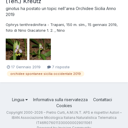
(Ten.) Kreutz
ginotus
ha postato un topic nell'area
Orchidee Sicilia Anno
2019
Ophrys tenthredinifera - Trapani, 150 m. slm., 15 gennaio 2019,
foto di Nino Giacalone 1. 2. , Nino
17 Gennaio 2019
7 risposte
orchidee spontanee sicilia occidentale 2019
Lingua
Informativa sulla riservatezza
Contattaci
Cookies
Copyright 2000-2026 – Pietro Curti, A.M.I.N.T. APS e rispettivi Autori –
IBAN Associazione Micologica Italiana Naturalistica Telematica
IT46R0760113300000029011061
Powered by Invision Community