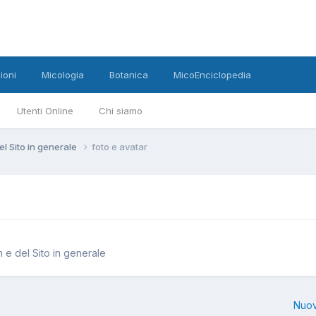
ioni
Micologia
Botanica
MicoEnciclopedia
Utenti Online
Chi siamo
el Sito in generale
foto e avatar
m e del Sito in generale
Nuov