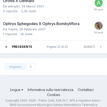
Orchis X Gennarii
Da
atergan
,
29 Marzo 2007
2
risposte
2,3k
visite
Ophrys Sphegodes X Ophrys Bombyliflora
Da
Ospite
,
26 Febbraio 2007
1
risposta
3k
visite
PRECEDENTE
Pagina 22 di 22
AVANTI
Seguaci
0
Lingua
Informativa sulla riservatezza
Contattaci
Cookies
Copyright 2000-2026 – Pietro Curti, A.M.I.N.T. APS e rispettivi Autori –
IBAN Associazione Micologica Italiana Naturalistica Telematica