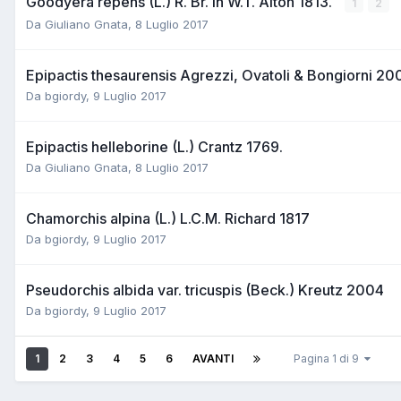
Goodyera repens (L.) R. Br. in W.T. Aiton 1813.
1
2
Da
Giuliano Gnata
,
8 Luglio 2017
Epipactis thesaurensis Agrezzi, Ovatoli & Bongiorni 20
Da
bgiordy
,
9 Luglio 2017
Epipactis helleborine (L.) Crantz 1769.
Da
Giuliano Gnata
,
8 Luglio 2017
Chamorchis alpina (L.) L.C.M. Richard 1817
Da
bgiordy
,
9 Luglio 2017
Pseudorchis albida var. tricuspis (Beck.) Kreutz 2004
Da
bgiordy
,
9 Luglio 2017
1
2
3
4
5
6
AVANTI
Pagina 1 di 9