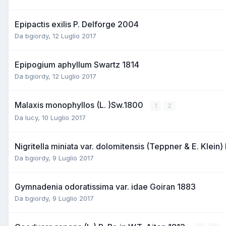
Epipactis exilis P. Delforge 2004
Da
bgiordy
,
12 Luglio 2017
Epipogium aphyllum Swartz 1814
Da
bgiordy
,
12 Luglio 2017
Malaxis monophyllos (L. )Sw.1800
1
2
Da
lucy
,
10 Luglio 2017
Nigritella miniata var. dolomitensis (Teppner & E. Klei
Da
bgiordy
,
9 Luglio 2017
Gymnadenia odoratissima var. idae Goiran 1883
Da
bgiordy
,
9 Luglio 2017