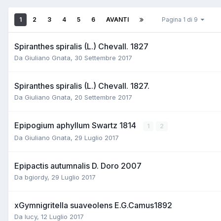
1
2
3
4
5
6
AVANTI
Pagina 1 di 9
Spiranthes spiralis (L.) Chevall. 1827
Da
Giuliano Gnata
,
30 Settembre 2017
Spiranthes spiralis (L.) Chevall. 1827.
Da
Giuliano Gnata
,
20 Settembre 2017
Epipogium aphyllum Swartz 1814
1
2
Da
Giuliano Gnata
,
29 Luglio 2017
Epipactis autumnalis D. Doro 2007
Da
bgiordy
,
29 Luglio 2017
xGymnigritella suaveolens E.G.Camus1892
Da
lucy
,
12 Luglio 2017