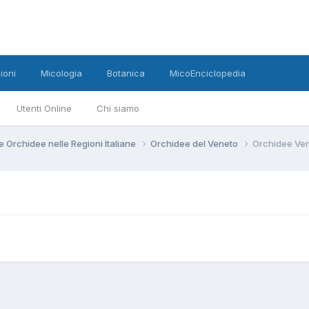
ioni
Micologia
Botanica
MicoEnciclopedia
Utenti Online
Chi siamo
e Orchidee nelle Regioni Italiane
Orchidee del Veneto
Orchidee Ve