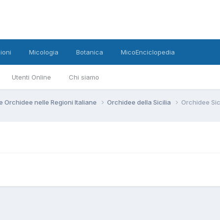
ioni
Micologia
Botanica
MicoEnciclopedia
Utenti Online
Chi siamo
e Orchidee nelle Regioni Italiane
Orchidee della Sicilia
Orchidee Sic