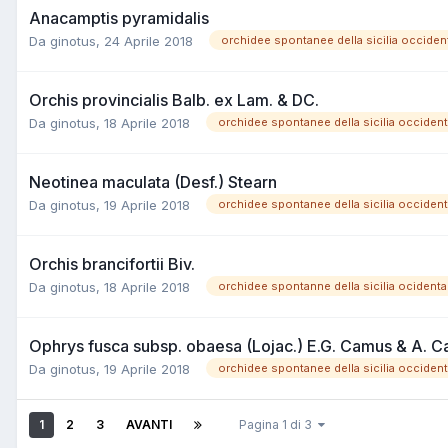
Anacamptis pyramidalis
Da
ginotus
,
24 Aprile 2018
orchidee spontanee della sicilia occiden
Orchis provincialis Balb. ex Lam. & DC.
Da
ginotus
,
18 Aprile 2018
orchidee spontanee della sicilia occident
Neotinea maculata (Desf.) Stearn
Da
ginotus
,
19 Aprile 2018
orchidee spontanee della sicilia occident
Orchis brancifortii Biv.
Da
ginotus
,
18 Aprile 2018
orchidee spontanne della sicilia ocidenta
Ophrys fusca subsp. obaesa (Lojac.) E.G. Camus & A. 
Da
ginotus
,
19 Aprile 2018
orchidee spontanee della sicilia occident
1
2
3
AVANTI
Pagina 1 di 3