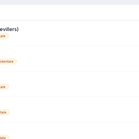
evillers)
tale
identale
tale
tale
tale