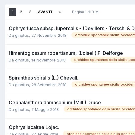
1
2
3
AVANTI
Pagina 1 di 3
Ophrys fusca subsp. lupercalis - (Devillers - Tersch. & D
Da
ginotus
,
27 Novembre 2018
orchidee spontanee sicilia occiden
Himantoglossum robertianum, (Loisel.) P. Delforge
Da
ginotus
,
14 Novembre 2018
orchidee spontanee della sicilia occ
Spiranthes spiralis (L.) Chevall.
Da
ginotus
,
28 Settembre 2018
orchidee spontanee sicilia occiden
Cephalanthera damasonium (Mill.) Druce
Da
ginotus
,
7 Maggio 2018
orchidee spontanee della sicilia occiden
Ophrys lacaitae Lojac.
Da
ginotus
,
27 Aprile 2018
orchidee spontanee della sicilia occiden