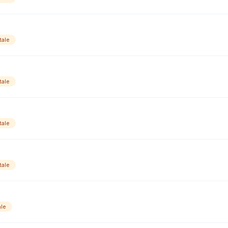
tale
tale
tale
tale
ale