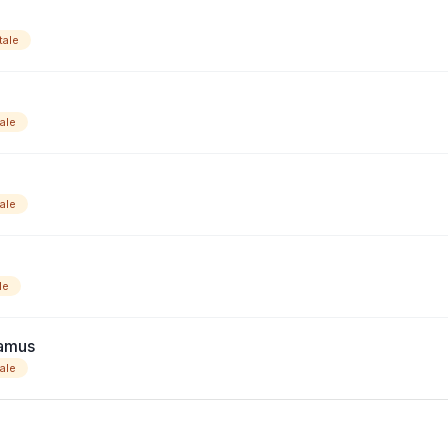
tale
ale
ale
le
Camus
ale