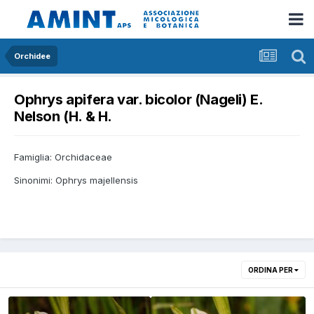
Orchidee
Ophrys apifera var. bicolor (Nageli) E.
Nelson (H. & H.
Famiglia: Orchidaceae
Sinonimi: Ophrys majellensis
ORDINA PER