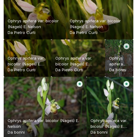
Ophrys apifera var. bicolor
Ophrys apifera var. bicolor
(Nageli) E. Nelson
(Nageli) E. Nelson
Da
Pietro Curti
Da
Pietro Curti
Ophrys apifera var.
Ophrys apifera var.
Ophrys
bicolor (Nageli) E.
bicolor (Nageli) E.
apifera
Nelson
Da
Pietro Curti
Nelson
Da
Pietro Curti
var.
Da
bonni
bicolor
(Nageli) E.
Nelson
Ophrys apifera var. bicolor (Nageli) E.
Ophrys apifera var.
Nelson
bicolor (Nageli) E.
Da
bonni
Nelson
Da
bonni