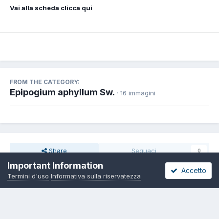
Vai alla scheda clicca qui
FROM THE CATEGORY:
Epipogium aphyllum Sw.
· 16 immagini
Share
Seguaci
0
Important Information
Accetto
Termini d'uso
Informativa sulla riservatezza
Non ci sono commenti da visualizzare.
Lingua
Informativa sulla riservatezza
Contattaci