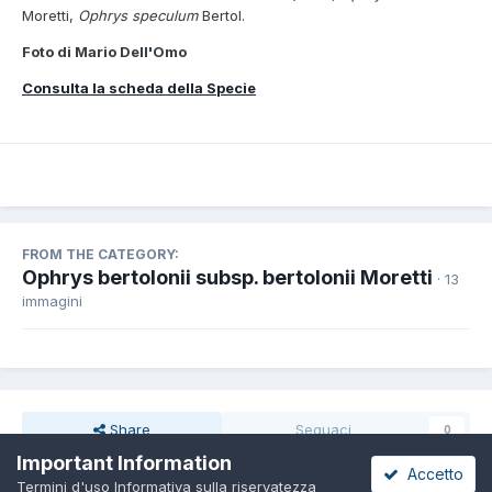
Moretti,
Ophrys speculum
Bertol.
Foto di Mario Dell'Omo
Consulta la scheda della Specie
FROM THE CATEGORY:
Ophrys bertolonii subsp. bertolonii Moretti
· 13
immagini
Share
Seguaci
0
Important Information
Accetto
Termini d'uso
Informativa sulla riservatezza