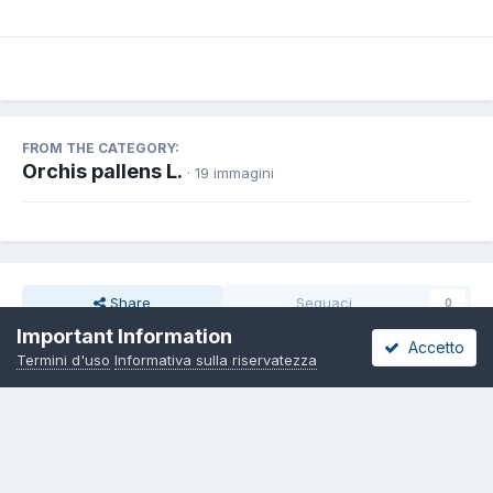
FROM THE CATEGORY:
Orchis pallens L.
· 19 immagini
Share
Seguaci
0
Important Information
Accetto
Termini d'uso
Informativa sulla riservatezza
Non ci sono commenti da visualizzare.
Lingua
Informativa sulla riservatezza
Contattaci
Cookies