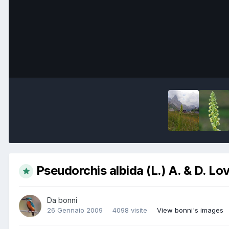
Pseudorchis albida (L.) A. & D. Lo
Da
bonni
26 Gennaio 2009
4098 visite
View bonni's images