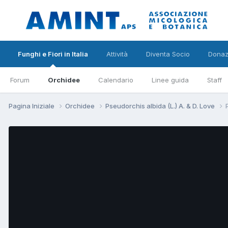
Funghi e Fiori in Italia
Attività
Diventa Socio
Donaz
Forum
Orchidee
Calendario
Linee guida
Staff
Pagina Iniziale
Orchidee
Pseudorchis albida (L.) A. & D. Love