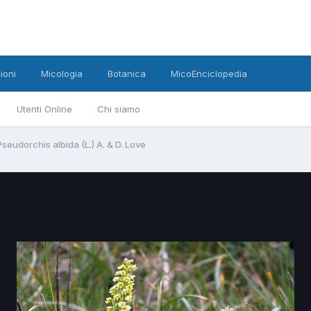
ioni
Micologia
Botanica
MicoEnciclopedia
Utenti Online
Chi siamo
Pseudorchis albida (L.) A. & D. Love