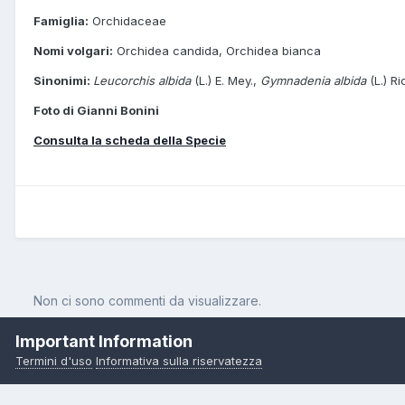
Famiglia:
Orchidaceae
Nomi volgari:
Orchidea candida, Orchidea bianca
Sinonimi:
Leucorchis albida
(L.) E. Mey.,
Gymnadenia albida
(L.) Ri
Foto di Gianni Bonini
Consulta la scheda della Specie
Non ci sono commenti da visualizzare.
Important Information
Termini d'uso
Informativa sulla riservatezza
Pagina Iniziale
Orchidee
Pseudorchis albida (L.) A. & D. Love