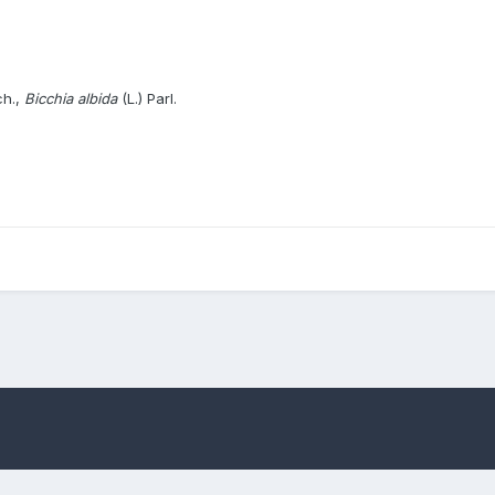
ch.,
Bicchia
albida
(L.) Parl.
Pseudorchis albida (L.) A. & D. Love