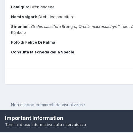
Famiglia:
Orchidaceae
Nomi volgari:
Orchidea saccifera
Sinonimi:
Orchis saccifera
Brongn.,
Orchis macrostachys
Tineo,
D
Kùnkele
Foto di Felice Di Palma
Consulta la scheda della Specie
Non ci sono commenti da visualizzare.
Important Information
Termini d'uso
Informativa sulla riservatezza
Pagina Iniziale
Orchidee
Dactylorhiza maculata (L.) subsp. sacci