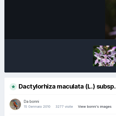
Dactylorhiza maculata (L.) subsp. 
Da
bonni
15 Gennaio 2010
3277 visite
View bonni's images