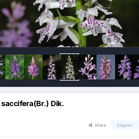
saccifera(Br.) Dik.
Share
Seguaci