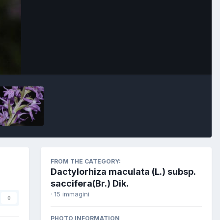
FROM THE CATEGORY:
Dactylorhiza maculata (L.) subsp.
saccifera(Br.) Dik.
· 15 immagini
0
PHOTO INFORMATION