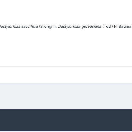
actylorhiza saccifera
(Brongn.),
Dactylorhiza gervasiana
(Tod.) H. Bauma
fera(Br.) Dik.
Dactylorhiza maculata (L.) subsp. saccifera(Br.) Dik.