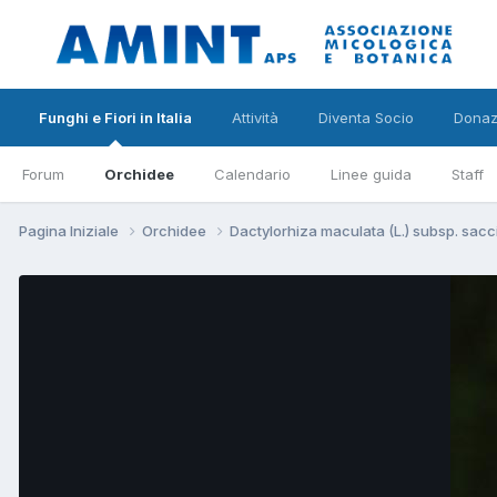
Funghi e Fiori in Italia
Attività
Diventa Socio
Donaz
Forum
Orchidee
Calendario
Linee guida
Staff
Pagina Iniziale
Orchidee
Dactylorhiza maculata (L.) subsp. sacci