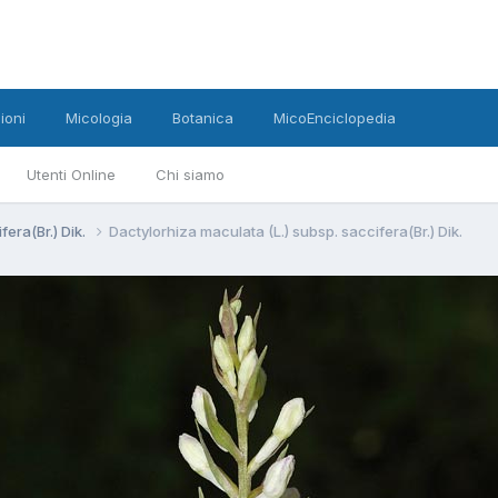
ioni
Micologia
Botanica
MicoEnciclopedia
Utenti Online
Chi siamo
fera(Br.) Dik.
Dactylorhiza maculata (L.) subsp. saccifera(Br.) Dik.