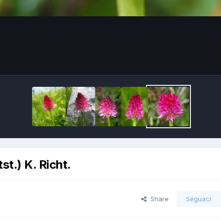
st.) K. Richt.
Share
Seguaci