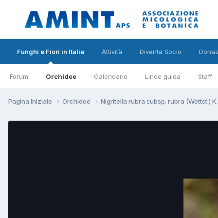
Funghi e Fiori in Italia
Attività
Diventa Socio
Donaz
Forum
Orchidee
Calendario
Linee guida
Staff
Pagina Iniziale
Orchidee
Nigritella rubra subsp. rubra (Wettst.) K.