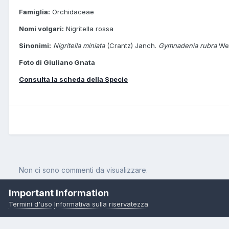
Famiglia:
Orchidaceae
Nomi volgari:
Nigritella rossa
Sinonimi:
Nigritella miniata
(Crantz) Janch.
Gymnadenia rubra
Wet
Foto di Giuliano Gnata
Consulta la scheda della Specie
Non ci sono commenti da visualizzare.
Important Information
Termini d'uso
Informativa sulla riservatezza
Pagina Iniziale
Orchidee
Nigritella rubra subsp. rubra (Wettst.) K.