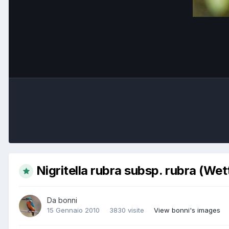
Nigritella rubra subsp. rubra (Wett
Da
bonni
15 Gennaio 2010
3830 visite
View bonni's images