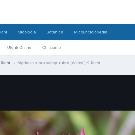
ioni
Micologia
Botanica
MicoEnciclopedia
Utenti Online
Chi siamo
 Richt.
Nigritella rubra subsp. rubra (Wettst.) K. Richt.