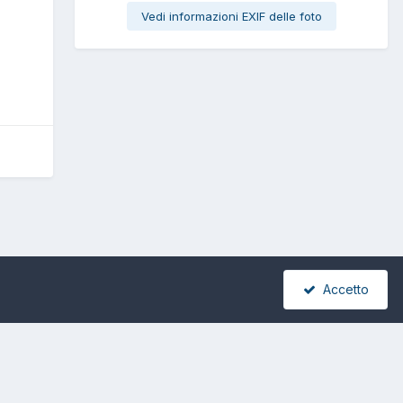
Vedi informazioni EXIF delle foto
Accetto
Tutte le attività
stica Telematica IT46R0760113300000029011061