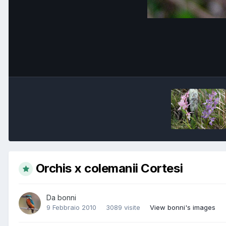
Orchis x colemanii Cortesi
Da
bonni
9 Febbraio 2010
3089 visite
View bonni's images