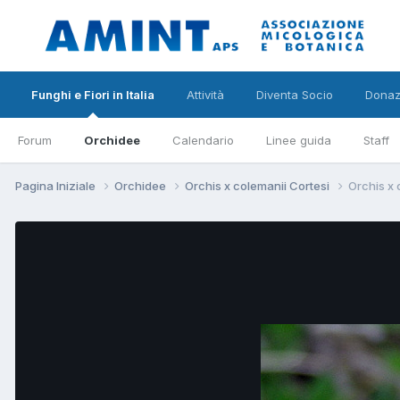
Funghi e Fiori in Italia
Attività
Diventa Socio
Donaz
Forum
Orchidee
Calendario
Linee guida
Staff
Pagina Iniziale
Orchidee
Orchis x colemanii Cortesi
Orchis x 