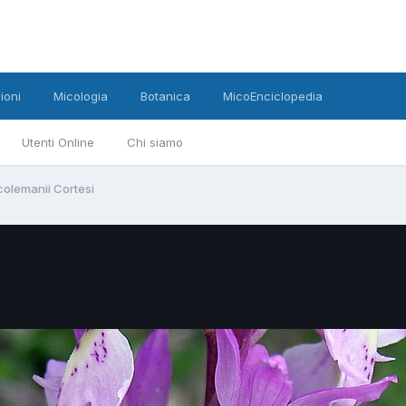
ioni
Micologia
Botanica
MicoEnciclopedia
Utenti Online
Chi siamo
colemanii Cortesi