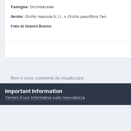
Famiglia:
Orchidaceae
Ibrido:
Orchis mascula
(L.) L. x
Orchis pauciflora
Ten.
Foto di Gianni Bonini
Non ci sono commenti da visualizzare.
Important Information
Termini d'uso
Informativa sulla riservatezza
Pagina Iniziale
Orchidee
Orchis x colemanii Cortesi
Orchis x 
Copyright 2000-2026 – Pietro Curti, A.M.I.N