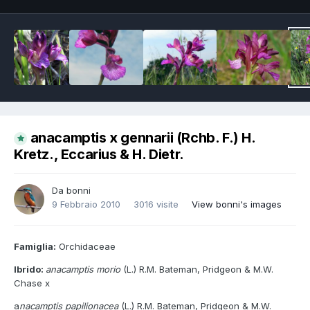
anacamptis x gennarii (Rchb. F.) H.
Kretz., Eccarius & H. Dietr.
Da
bonni
9 Febbraio 2010
3016 visite
View bonni's images
Famiglia:
Orchidaceae
Ibrido:
anacamptis morio
(L.) R.M. Bateman, Pridgeon & M.W.
Chase x
a
nacamptis papilionacea
(L.) R.M. Bateman, Pridgeon & M.W.