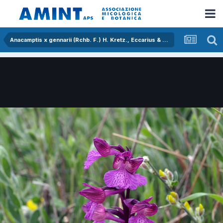
Anacamptis x gennarii (Rchb. F.) H. Kretz., Eccarius & H. Dietr.