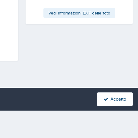
Vedi informazioni EXIF delle foto
Accetto
Tutte le attività
stica Telematica IT46R0760113300000029011061