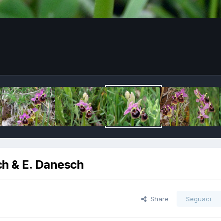
ch & E. Danesch
Share
Seguaci