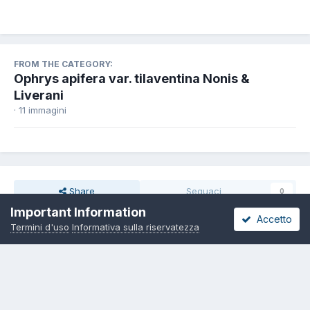
FROM THE CATEGORY:
Ophrys apifera var. tilaventina Nonis &
Liverani
· 11 immagini
Share
Seguaci
0
Important Information
Accetto
Termini d'uso
Informativa sulla riservatezza
Non ci sono commenti da visualizzare.
Lingua
Informativa sulla riservatezza
Contattaci
Cookies