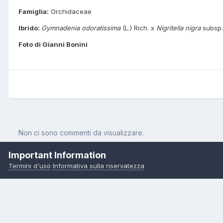
Famiglia:
Orchidaceae
Ibrido:
Gymnadenia odoratissima
(L.) Rich. x
Nigritella nigra
subsp.
Foto di Gianni Bonini
Non ci sono commenti da visualizzare.
Important Information
Termini d'uso
Informativa sulla riservatezza
Pagina Iniziale
Orchidee
x Gymnigritella heufleri (A. Kern.) E.G.
Copyright 2000-2026 – Pietro Curti, A.M.I.N