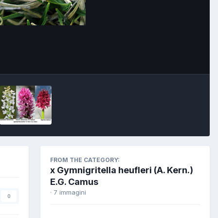
FROM THE CATEGORY:
x Gymnigritella heufleri (A. Kern.)
E.G. Camus
· 7 immagini
0