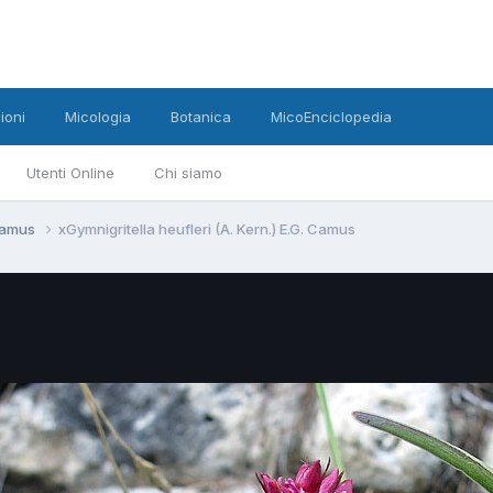
ioni
Micologia
Botanica
MicoEnciclopedia
Utenti Online
Chi siamo
 Camus
xGymnigritella heufleri (A. Kern.) E.G. Camus