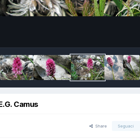
 E.G. Camus
Share
Seguaci