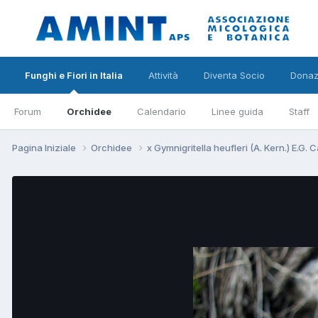
Funghi e Fiori in Italia
Attività
Diventa Socio
Donaz
Forum
Orchidee
Calendario
Linee guida
Staff
Pagina Iniziale
Orchidee
x Gymnigritella heufleri (A. Kern.) E.G.