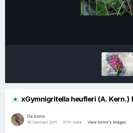
xGymnigritella heufleri (A. Kern.)
Da
bonni
18 Gennaio 2011
3170 visite
View bonni's images