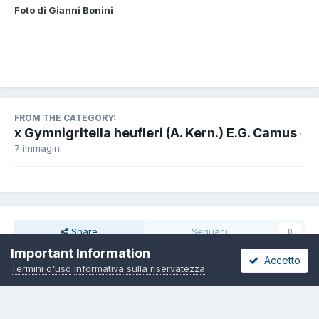
Foto di Gianni Bonini
FROM THE CATEGORY:
x Gymnigritella heufleri (A. Kern.) E.G. Camus
·
7 immagini
Share
Seguaci
0
Important Information
Accetto
Termini d'uso
Informativa sulla riservatezza
Non ci sono commenti da visualizzare.