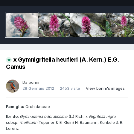
x Gymnigritella heufleri (A. Kern.) E.G.
Camus
Da
bonni
28 Gennaio 2012
2453 visite
View bonni's images
Famiglia:
Orchidaceae
Ibrido:
Gymnadenia odoratissima
(L.) Rich. x
Nigritella nigra
subsp.
rhellicani
(Teppner & E. Klein) H. Baumann, Kunkele & R.
Lorenz