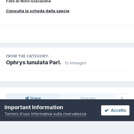
Foto di Nino Giacalone
Consulta la scheda della specie
FROM THE CATEGORY:
Ophrys lunulata Parl.
· 12 immagini
Share
Seguaci
0
Important Information
Accetto
Termini d'uso
Informativa sulla riservatezza
Non ci sono commenti da visualizzare.