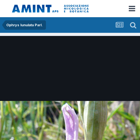
Ophrys lunulata Parl.