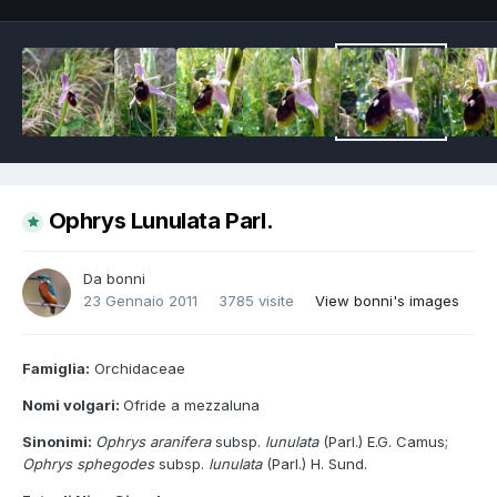
Ophrys Lunulata Parl.
Da
bonni
23 Gennaio 2011
3785 visite
View bonni's images
Famiglia:
Orchidaceae
Nomi volgari:
Ofride a mezzaluna
Sinonimi:
Ophrys aranifera
subsp.
lunulata
(Parl.) E.G. Camus;
Ophrys sphegodes
subsp.
lunulata
(Parl.) H. Sund.