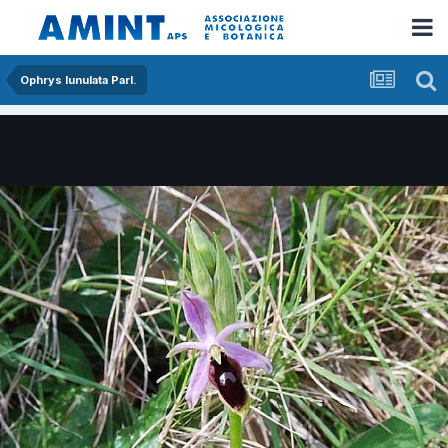
Ophrys lunulata Parl.