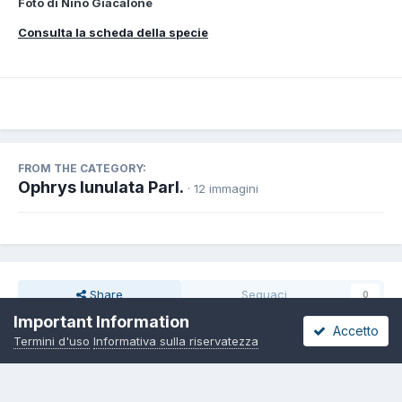
Foto di Nino Giacalone
Consulta la scheda della specie
FROM THE CATEGORY:
Ophrys lunulata Parl.
· 12 immagini
Share
Seguaci
0
Important Information
Accetto
Termini d'uso
Informativa sulla riservatezza
Non ci sono commenti da visualizzare.