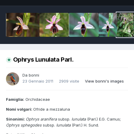
Ophrys Lunulata Parl.
Da
bonni
23 Gennaio 2011
2909 visite
View bonni's images
Famiglia:
Orchidaceae
Nomi volgari:
Ofride a mezzaluna
Sinonimi:
Ophrys aranifera
subsp.
lunulata
(Parl.) E.G. Camus;
Ophrys sphegodes
subsp.
lunulata
(Parl.) H. Sund.