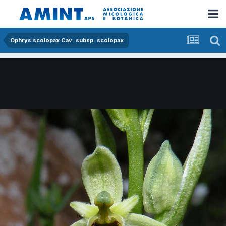
Ophrys scolopax Cav. subsp. scolopax