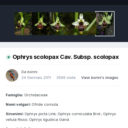
Ophrys scolopax Cav. Subsp. scolopax
Da
bonni
24 Gennaio 2011
3569 visite
View bonni's images
Famiglia:
Orchidaceae
Nomi volgari:
Ofride cornuta
Sinonimi:
Ophrys picta Link; Ophrys corniculata Brot.; Ophrys
vetula Risso; Ophrys ligustica Gand.