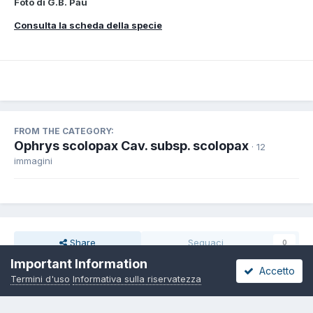
Foto di G.B. Pau
Consulta la scheda della specie
FROM THE CATEGORY:
Ophrys scolopax Cav. subsp. scolopax
· 12
immagini
Share
Seguaci
0
Important Information
Accetto
Termini d'uso
Informativa sulla riservatezza
Non ci sono commenti da visualizzare.