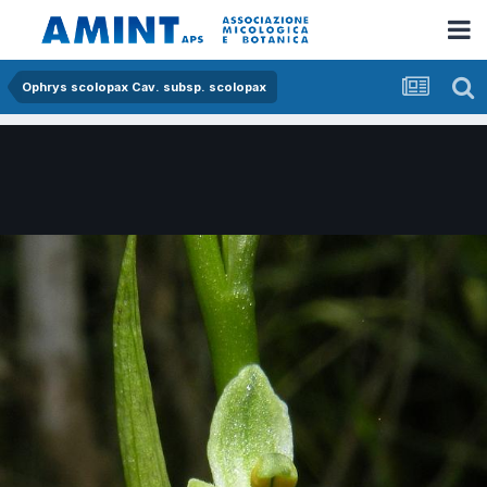
Ophrys scolopax Cav. subsp. scolopax