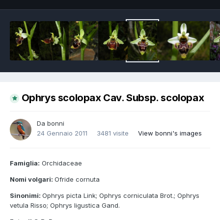
Ophrys scolopax Cav. Subsp. scolopax
Da
bonni
24 Gennaio 2011
3481 visite
View bonni's images
Famiglia:
Orchidaceae
Nomi volgari:
Ofride cornuta
Sinonimi:
Ophrys picta Link; Ophrys corniculata Brot.; Ophrys
vetula Risso; Ophrys ligustica Gand.