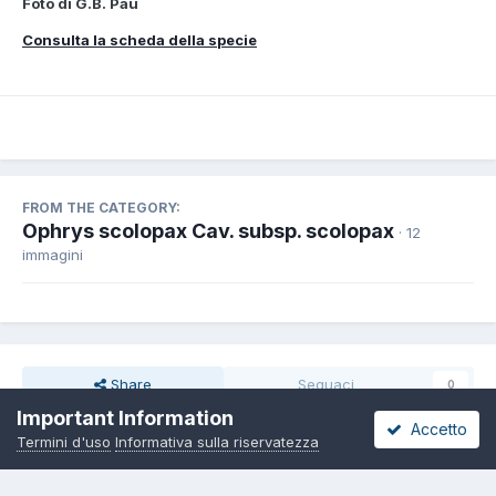
Foto di G.B. Pau
Consulta la scheda della specie
FROM THE CATEGORY:
Ophrys scolopax Cav. subsp. scolopax
· 12
immagini
Share
Seguaci
0
Important Information
Accetto
Termini d'uso
Informativa sulla riservatezza
Non ci sono commenti da visualizzare.