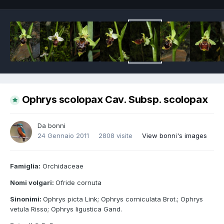
Ophrys scolopax Cav. Subsp. scolopax
Da
bonni
24 Gennaio 2011
2808 visite
View bonni's images
Famiglia:
Orchidaceae
Nomi volgari:
Ofride cornuta
Sinonimi:
Ophrys picta Link; Ophrys corniculata Brot.; Ophrys
vetula Risso; Ophrys ligustica Gand.