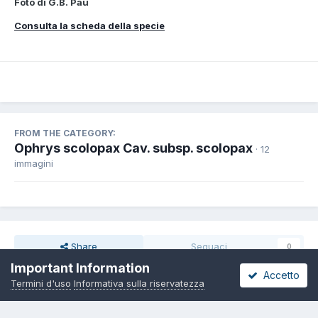
Foto di G.B. Pau
Consulta la scheda della specie
FROM THE CATEGORY:
Ophrys scolopax Cav. subsp. scolopax
· 12
immagini
Share
Seguaci
0
Important Information
Accetto
Termini d'uso
Informativa sulla riservatezza
Non ci sono commenti da visualizzare.