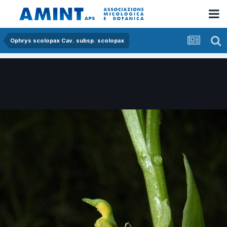
Ophrys scolopax Cav. subsp. scolopax